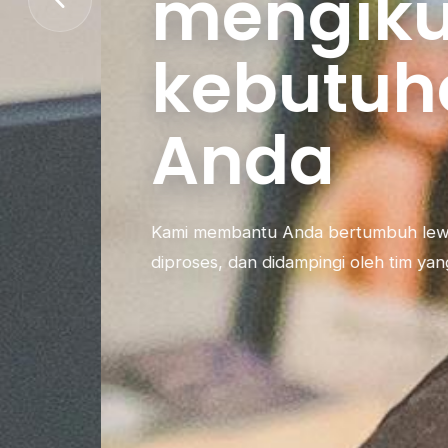
mengikuti
kebutuhan
Anda
Kami membantu Anda bertumbuh lewat pilihan kred
diproses, dan didampingi oleh tim yang responsif.