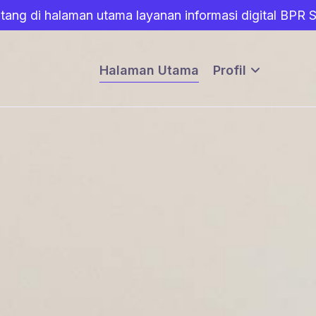
tang di halaman utama layanan informasi digital BPR 
Halaman Utama
Profil