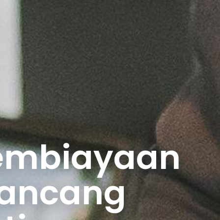
biayaan
cang